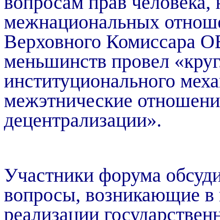
вопросам
прав
человека
,
межнациональных
отнош
Верховного
Комиссара
О
меньшинств
провел
«
кру
институционального
меха
межэтнические
отношени
децентрализации
».
Участники
форума
обсуди
вопросы, возникающие в
реализации государствен