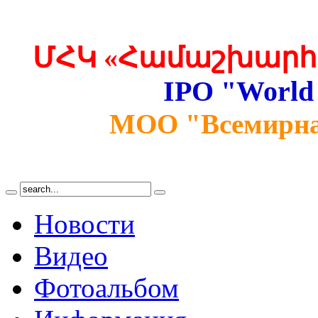
ՄՀԿ «Համաշխարհա
IPO "World
МОО "Всемирна
Новости
Видео
Фотоальбом