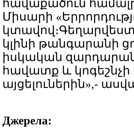
հավաքածուն համալր
Միսարի «Երրորդությ
կտավով։Գեղարվեստակ
կլինի թանգարանի ցո
իսկական զարդարանք
հավատք և կոգեշնչ
այցելուներին»,- ասվ
Джерела: