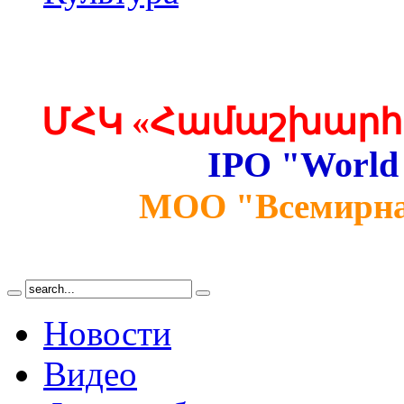
ՄՀԿ «Համաշխարհա
IPO "World
МОО "Всемирна
Новости
Видео