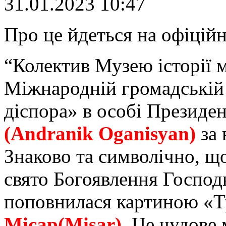
31.01.2023 10:47
Про це йдеться на офіційн
“Колектив Музею історії 
Міжнародній громадській 
діспора» в особі Президе
(Andranik Oganisyan)
за 
Знаково та символічно, щ
свято Богоявлення Господ
поповнилася картиною «Т
Місар(Misar)
. Це чудове