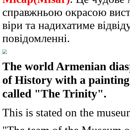
справжньою окрасою вист
віри та надихатиме відвід
повідомленні.
The world Armenian dias
of History with a paintin
called "The Trinity".
This is stated on the muse