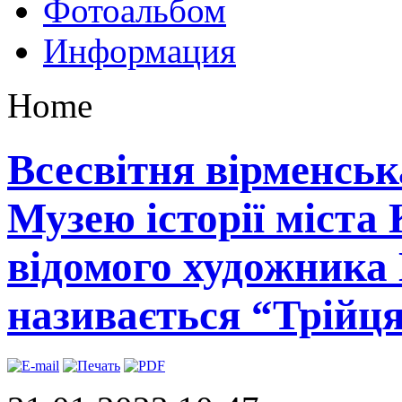
Фотоальбом
Информация
Home
Всесвітня вірменськ
Музею історії міста
відомого художника 
називається “Трійц