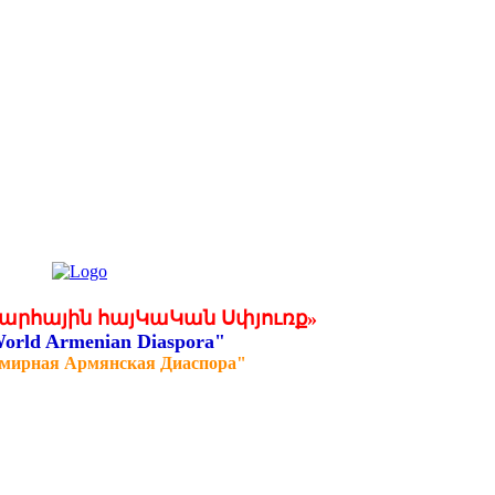
արհային հայԿաԿան Սփյուռք»
orld Armenian Diaspora"
мирная Армянская Диаспора"