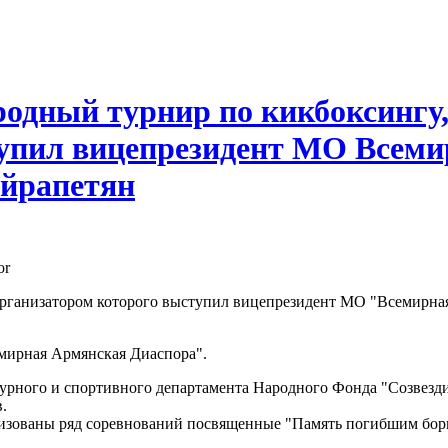
родный турнир по кикбоксингу
тупил вицепрезидент МО Всеми
Айрапетян
or
организатором которого выступил вицепрезидент МО "Всемирна
мирная Армянская Диаспора".
урного и спортивного департамента Народного Фонда "Созвезди
.
изованы ряд соревнований посвященные "Память погибшим борц