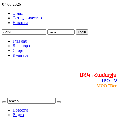
07.08.2026
О нас
Сотрудничество
Новости
Login
Главная
Диаспора
Спорт
Культура
ՄՀԿ «Համաշխ
IPO "W
МОО "Все
Новости
Видео