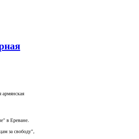
,
рная
я армянская
е" в Ереване.
ам за свободу",