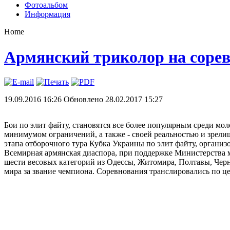
Фотоальбом
Информация
Home
Армянский триколор на сорев
19.09.2016 16:26
Обновлено 28.02.2017 15:27
Бои
по
элит
файту
,
становятся
все
более
популярным
среди
мол
минимумом
ограничений
, а
также
-
своей
реальностью
и
зрели
этапа отборочного тура Кубка Украины по элит файту, орган
Всемирная армянская диаспора, при поддержке Министерства 
шести весовых категорий из Одесcы, Житомира, Полтавы, Черн
мира за звание чемпиона. Соревнования транслировались по 