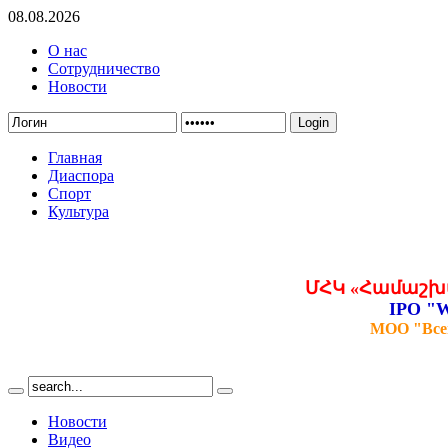
08.08.2026
О нас
Сотрудничество
Новости
Login
Главная
Диаспора
Спорт
Культура
ՄՀԿ «Համաշխ
IPO "W
МОО "Все
Новости
Видео