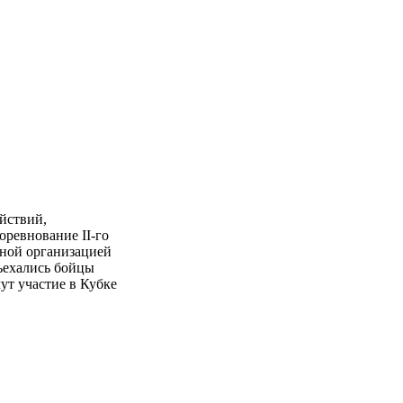
йствий
,
оревнование
II
-го
дной организацией
ъехались бойцы
ут участие в Кубке