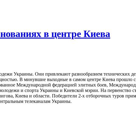
нованиях в центре Киева
одежи
Украины
.
Oни
привлекают
разнообразием
технических
де
щностью
. В
минувшие
выходные
в
самом
центре
Киева
прошло
с
изованное Международной федерацией элитных боев, Междунаро
молодежи и спорта Украины и Киевской мэрии. На первенство с
игова, Киева и области. Победители 2-х отборочных туров прим
центральным телеканалам Украины.