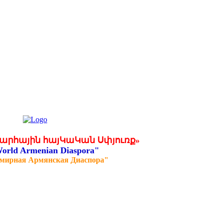
արհային հայԿաԿան Սփյուռք»
orld Armenian Diaspora"
мирная Армянская Диаспора"